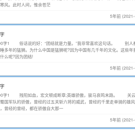
寒风。此时人间，惟余苍茫
5年前 (2021-
0字
00字1 俗话说的好：“团结就是力量。”我非常喜欢这句话。 别人
睡多年的猛狮。为什么中国是猛狮呢?因为中国有几千年的文化。这些年
为什么呢?因为团结!
5年前 (2021-
0字
800字1 残阳如血，宏文顿成断章;英雄骄傲，骏马哀鸣末路。 关
蜀国军队的骄傲，曾经的过五关斩六将的威武，曾经的千里走单骑的雄风
，曾经的曾经，都在骄傲自大那一
5年前 (2021-