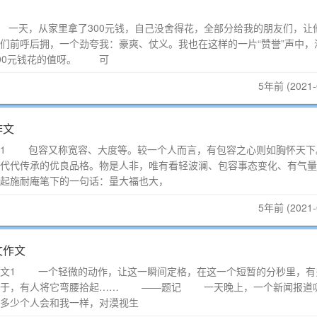
一天，从家里拿了300元钱，自己没舍得花，全部分给我的朋友们，让
们前呼后拥，一个劲夸我：豪爽、仗义。我也在这样的一片“赞誉”声中，
00元钱花的值呀。 可
5年前 (2021-
作文
文1 包容又称宽容、大度等。较一个人而言，有包容之心则如胸怀天下
代代传承的优良品格。物是人非，唯有看轻波澜、包容事态变化、有气量
起施耐庵笔下的一句话：量大福也大，
5年前 (2021-
文作文
作文1 一个轻微的动作，让这一瞬间定格，在这一个短暂的分秒里，有
终于，有人将它弯腰拾起…… ――题记 一天晚上，一个新闻报道
多少个人会和我一样，对漠视生