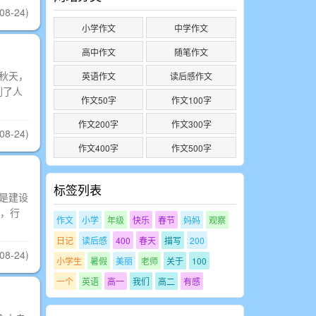
08-24)
小学作文
中学作文
高中作文
随笔作文
秋天，
英语作文
读后感作文
到了人
作文50字
作文100字
作文200字
作文300字
08-24)
作文400字
作文500字
标签列表
是建设
，行
作文
小学
年级
快乐
春节
妈妈
观察
日记
读后感
400
春天
描写
200
08-24)
小学生
暑假
美丽
老师
关于
100
一个
英语
高一
我们
高二
有感