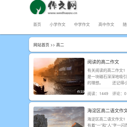
首页
小学作文
中学作文
高中作文
随
网站首页
>> 高二
阅读的高二作文
有关阅读的高二作文
是一块磁石深深地吸引
的理想。 还记得小
阅读：1449 评论：0
海淀区高二语文作
海淀区高二语文作文
有着“一”和“人”字