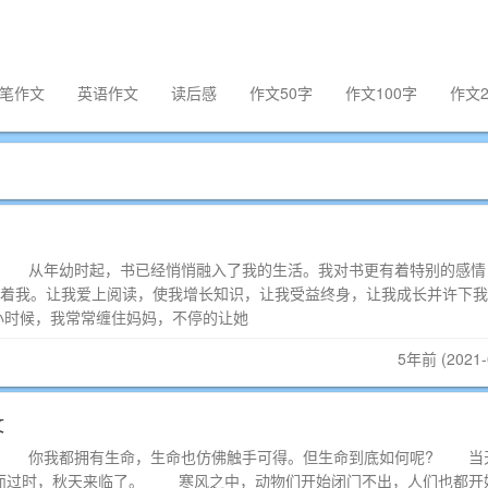
笔作文
英语作文
读后感
作文50字
作文100字
作文2
1 从年幼时起，书已经悄悄融入了我的生活。我对书更有着特别的感情
着我。让我爱上阅读，使我增长知识，让我受益终身，让我成长并许下我
时候，我常常缠住妈妈，不停的让她
5年前 (2021-
文
1 你我都拥有生命，生命也仿佛触手可得。但生命到底如何呢? 当
一闪而过时，秋天来临了。 寒风之中，动物们开始闭门不出，人们也都开