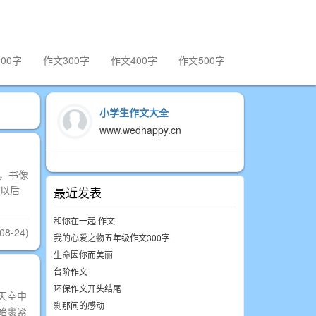
00字
作文300字
作文400字
作文500字
小学生作文大全
www.wedhappy.cn
，书像
以后
最近发表
和你在一起 作文
08-24)
我的心爱之物五年级作文300字
生命因你而美丽
台阶作文
环保作文开头结尾
天空中
刹那间的感动
始裹紧