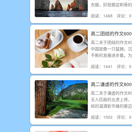
衣服，好抵御这刺骨的
阅读：1468 评论：0
高二团结的作文60
高二关于团结的作文6
中国就像一只猛狮。沉
不断的发展进步着。
阅读：1441 评论：0
高二谦虚的作文80
高二关于谦虚的作文
无人匹敌的五虎上将，
经的温酒斩华雄的豪迈
阅读：1502 评论：0