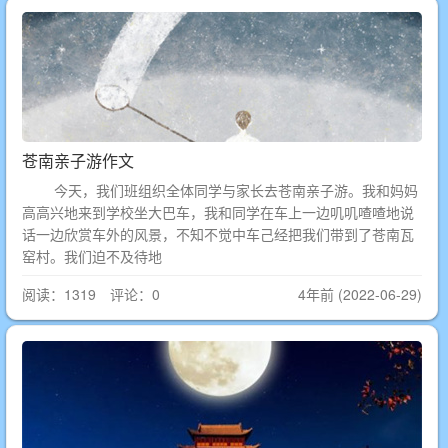
苍南亲子游作文
今天，我们班组织全体同学与家长去苍南亲子游。我和妈妈
高高兴地来到学校坐大巴车，我和同学在车上一边叽叽喳喳地说
话一边欣赏车外的风景，不知不觉中车己经把我们带到了苍南瓦
窑村。我们迫不及待地
阅读：1319 评论：0
4年前 (2022-06-29)