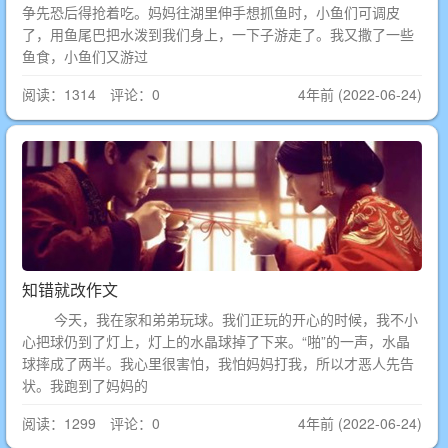
争先恐后得抢着吃。妈妈往湖里伸手想抓鱼时，小鱼们可调皮
了，用鱼尾巴把水泼到我们身上，一下子游走了。我又撒了一些
鱼食，小鱼们又游过
阅读：1314 评论：0
4年前 (2022-06-24)
知错就改作文
今天，我在家和弟弟玩球。我们正玩的开心的时候，我不小
心把球仍到了灯上，灯上的水晶球掉了下来。“啪”的一声，水晶
球摔成了两半。我心里很害怕，我怕妈妈打我，所以才恶人先告
状。我跑到了妈妈的
阅读：1299 评论：0
4年前 (2022-06-24)