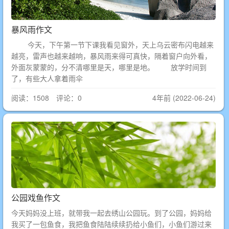
暴风雨作文
今天，下午第一节下课我看见窗外，天上乌云密布闪电越来
越亮，雷声也越来越响，暴风雨来得可真快，隔着窗户向外看，
外面灰蒙蒙的，分不清哪里是天，哪里是地。 放学时间到
了，有些大人拿着雨伞
阅读：1508 评论：0
4年前 (2022-06-24)
公园戏鱼作文
今天妈妈没上班，就带我一起去绣山公园玩。到了公园，妈妈给
我买了一包鱼食，我把鱼食陆陆续续扔给小鱼们，小鱼们游过来