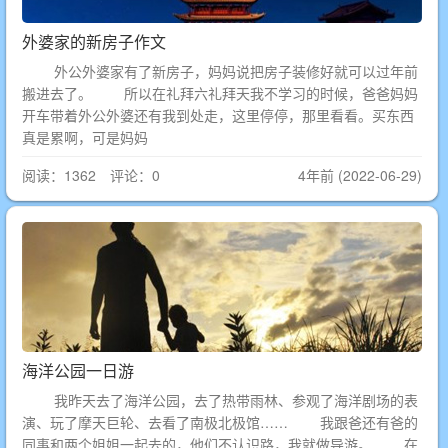
外婆家的新房子作文
外公外婆家有了新房子，妈妈说把房子装修好就可以过年前
搬进去了。 所以在礼拜六礼拜天我不学习的时候，爸爸妈妈
开车带着外公外婆还有我到处走，这里停停，那里看看。买东西
真是累啊，可是妈妈
阅读：1362 评论：0
4年前 (2022-06-29)
海洋公园一日游
我昨天去了海洋公园，去了热带雨林、参观了海洋剧场的表
演、玩了摩天巨轮、去看了南极北极馆…… 我跟爸还有爸的
同事和两个姐姐一起去的，他们不认识路，我就做导游。 在