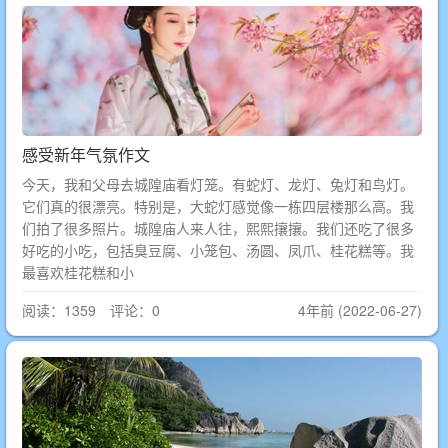
感受新年气氛作文
今天，我和父母去城隍庙看灯笼。有蛇灯、龙灯、兔灯和鸟灯。
它们真的很漂亮。特别是，大蛇灯感觉像一栋四层楼那么高。我
们拍了很多照片。城隍庙人来人往，熙熙攘攘。我们还吃了很多
好吃的小吃，包括臭豆腐、小笼包、汤圆、凤爪、桂花糕等。我
最喜欢桂花糕和小
阅读：1359 评论：0
4年前 (2022-06-27)