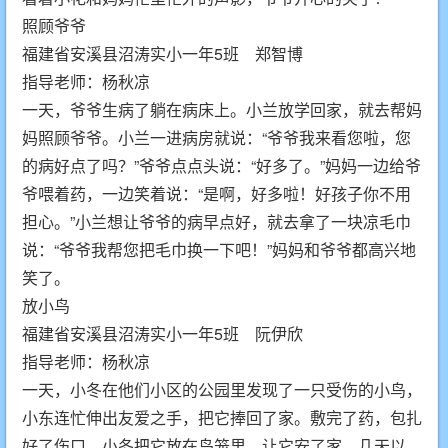
照顾爷爷
福建省安溪县沼涛实小一年5班 郑智博
指导老师：杨秋凉
一天，爷爷生病了躺在病床上。小兰放学回家，就去帮妈
妈照顾爷爷。小兰一进病房就说：“爷爷我来看您啦，您
的病好点了吗？”爷爷点点头说：“好多了。”妈妈一边给爷
爷喂着药，一边笑着说：“是啊，好多啦！好孩子你不用
担心。”小兰想让爷爷的病早点好，就去拿了一块凉毛巾
说：“爷爷我帮您把毛巾换一下吧！”妈妈和爷爷都高兴地
笑了。
放小鸟
福建省安溪县沼涛实小一年5班 阮伊欣
指导老师：杨秋凉
一天，小冬在他们小区的公园里发现了一只受伤的小鸟，
小东连忙伸出友爱之手，把它捧回了家。敷完了药，包扎
好了伤口，小冬把它放在鸟笼里，让它安了家。几天以