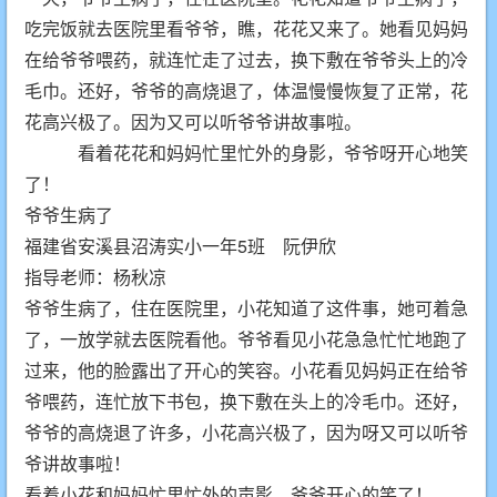
吃完饭就去医院里看爷爷，瞧，花花又来了。她看见妈妈
在给爷爷喂药，就连忙走了过去，换下敷在爷爷头上的冷
毛巾。还好，爷爷的高烧退了，体温慢慢恢复了正常，花
花高兴极了。因为又可以听爷爷讲故事啦。
看着花花和妈妈忙里忙外的身影，爷爷呀开心地笑
了！
爷爷生病了
福建省安溪县沼涛实小一年5班 阮伊欣
指导老师：杨秋凉
爷爷生病了，住在医院里，小花知道了这件事，她可着急
了，一放学就去医院看他。爷爷看见小花急急忙忙地跑了
过来，他的脸露出了开心的笑容。小花看见妈妈正在给爷
爷喂药，连忙放下书包，换下敷在头上的冷毛巾。还好，
爷爷的高烧退了许多，小花高兴极了，因为呀又可以听爷
爷讲故事啦！
看着小花和妈妈忙里忙外的声影，爷爷开心的笑了！