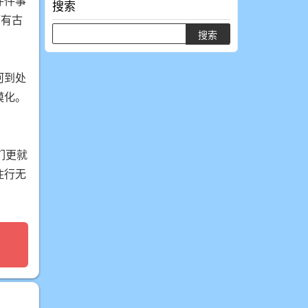
件件事
搜索
而有古
河到处
漠化。
们更就
住行无