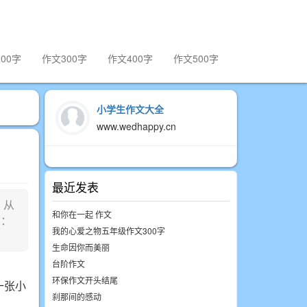
00字
作文300字
作文400字
作文500字
小学生作文大全
www.wedhappy.cn
最近发表
，从
和你在一起 作文
）：
我的心爱之物五年级作文300字
生命因你而美丽
台阶作文
环保作文开头结尾
一张小
刹那间的感动