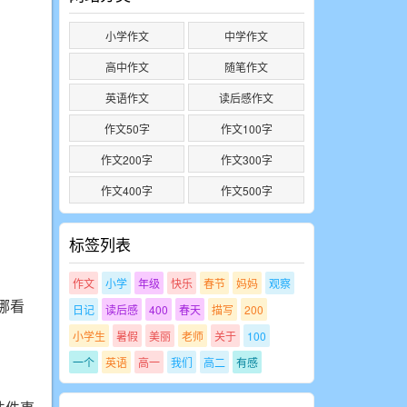
小学作文
中学作文
高中作文
随笔作文
英语作文
读后感作文
作文50字
作文100字
作文200字
作文300字
作文400字
作文500字
标签列表
作文
小学
年级
快乐
春节
妈妈
观察
哪看
日记
读后感
400
春天
描写
200
小学生
暑假
美丽
老师
关于
100
一个
英语
高一
我们
高二
有感