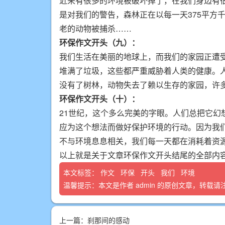
近来有很多的环境被破坏掉了，在我们身边有
是对我们的警告，森林正在以每一天375平方
老的动物被捕杀……
环保作文开头（九）：
我们生活在美丽的地球上，而我们的家园正遭
堆满了垃圾，这些都严重威胁着人类的健康。
没有了树林，动物失去了赖以生存的家园，许
环保作文开头（十）：
21世纪，这个多么完美的字眼。人们总把它
应为这个想法而做好保护环境的行动。因为我
不与环境息息相关，我们每一天都在消耗着资
以上就是关于文章环保作文开头结尾的全部内
本文标签：
作文
环保
开头
我们
环境
温馨提示：本文是作者
admin
的原创文章，转载请
上一篇：
刹那间的感动