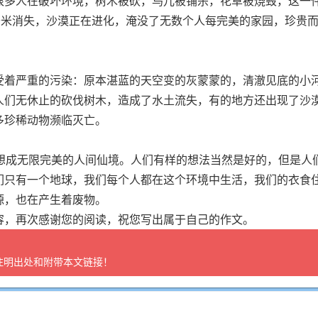
很多人在破坏环境，树木被砍，鸟儿被铺杀，花草被烧毁，这一
千米消失，沙漠正在进化，淹没了无数个人每完美的家园，珍贵
受着严重的污染：原本湛蓝的天空变的灰蒙蒙的，清澈见底的小
人们无休止的砍伐树木，造成了水土流失，有的地方还出现了沙
多珍稀动物濒临灭亡。
幻想成无限完美的人间仙境。人们有样的想法当然是好的，但是人
们只有一个地球，我们每个人都在这个环境中生活，我们的衣食
源，也在产生着废物。
容，再次感谢您的阅读，祝您写出属于自己的作文。
注明出处和附带本文链接！