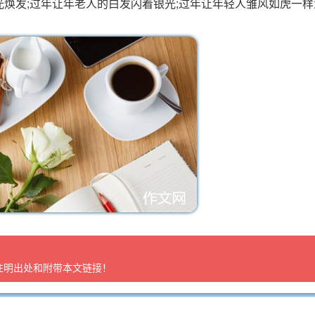
发;过年让年老人的白发闪着银光;过年让年轻人雏风如虎一样
注明出处和附带本文链接！