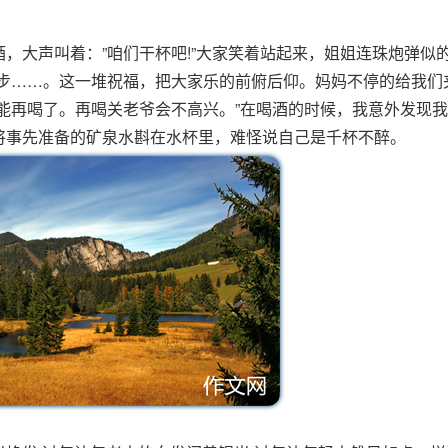
大声叫着：”咱们干杯吧!”大家笑着站起来，姐姐连珠炮弹似的
进步……。这一堆祝福，把大家乐的前俯后仰。妈妈不停的给我们
能再喝了。再喝关老爷会不高兴。”在喝酒的时候，我意外发现
将事先准备的矿泉水斟在水杯里，难怪说自己是千杯不醉。