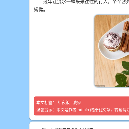
过年让流水一样来来往往的行人，个个容光焕
矫健。
本文标签：
年夜饭
我家
温馨提示：本文是作者
admin
的原创文章，转载请