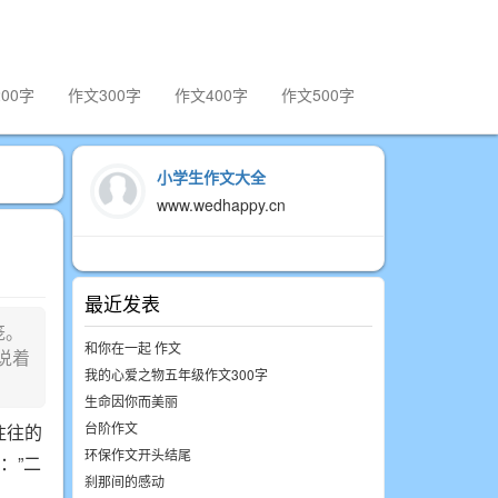
00字
作文300字
作文400字
作文500字
小学生作文大全
www.wedhappy.cn
最近发表
笼。
和你在一起 作文
说着
我的心爱之物五年级作文300字
生命因你而美丽
台阶作文
往往的
环保作文开头结尾
：”二
刹那间的感动