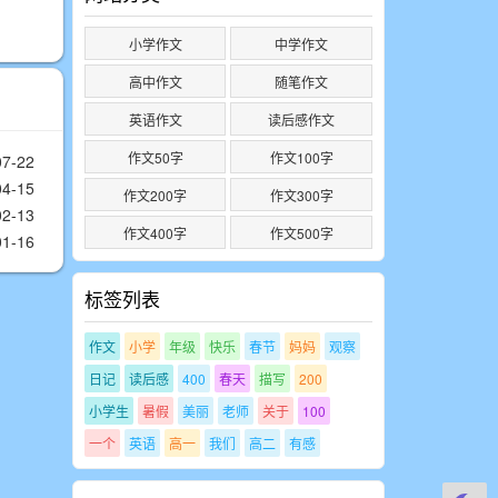
小学作文
中学作文
高中作文
随笔作文
英语作文
读后感作文
作文50字
作文100字
07-22
04-15
作文200字
作文300字
02-13
作文400字
作文500字
01-16
标签列表
作文
小学
年级
快乐
春节
妈妈
观察
日记
读后感
400
春天
描写
200
小学生
暑假
美丽
老师
关于
100
一个
英语
高一
我们
高二
有感