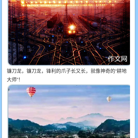
镰刀龙，镰刀龙，锋利的爪子长又长，就像神奇的“耕地
大师”！