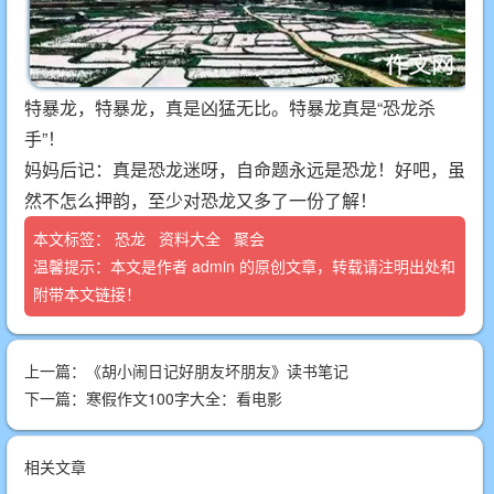
特暴龙，特暴龙，真是凶猛无比。特暴龙真是“恐龙杀
手”！
妈妈后记：真是恐龙迷呀，自命题永远是恐龙！好吧，虽
然不怎么押韵，至少对恐龙又多了一份了解！
本文标签：
恐龙
资料大全
聚会
温馨提示：本文是作者
admin
的原创文章，转载请注明出处和
附带本文链接！
上一篇：
《胡小闹日记好朋友坏朋友》读书笔记
下一篇：
寒假作文100字大全：看电影
相关文章