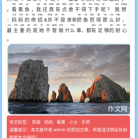
kàn
zhe
yú
wǒ
hái
zhēn
yǒu
diǎn
shě
bù
dé
xià
shǒu
ne
wǒ
xiǎng
。
看
着
鱼
，
我
还
真
有
点
舍
不
得
下
手
呢
？
我
想
mā
mā
de
jué
zhāo
bìng
bù
shì
bǎ
yú
jiān
dé
nà
me
hǎo
：
妈
妈
的
绝
招
&
并
不
是
单单
把
鱼
煎
得
那
么
好
，
zuì
zhǔ
yào
de
shì
tā
bù
guǎn
zuò
me
yǒu
zú
de
nài
xīn
最
主
要
的
是
她
不
管
做
什
么
事，都
有
足
够
的
耐
心
。
本文标签：
煎鱼
妈妈
看着
小火
手把
温馨提示：本文是作者
admin
的原创文章，转载请注明出处和
附带本文链接！