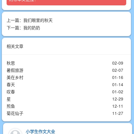
上一篇：
我们眼里的秋天
下一篇：
我的奶奶
相关文章
秋思
02-09
暑假旅游
02-07
美在乡村
01-16
春天
01-14
叹春
01-02
星
12-29
煎鱼
12-11
菊花仙子
11-27
小学生作文大全