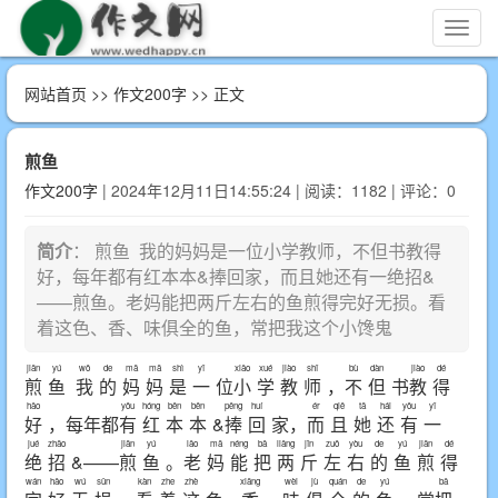
切
换
导
网站首页
>>
作文200字
>> 正文
航
煎鱼
作文200字
| 2024年12月11日14:55:24 | 阅读：1182 | 评论：0
简介
： 煎鱼 我的妈妈是一位小学教师，不但书教得
好，每年都有红本本&捧回家，而且她还有一绝招&
——煎鱼。老妈能把两斤左右的鱼煎得完好无损。看
着这色、香、味俱全的鱼，常把我这个小馋鬼
jiān
yú
wǒ
de
mā
mā
shì
yī
xiǎo
xué
jiào
shī
bù
dàn
jiào
dé
煎
鱼
我
的
妈
妈
是
一
位
小
学
教
师
，
不
但
书
教
得
hǎo
yǒu
hóng
běn
běn
pěng
huí
ér
qiě
tā
hái
yǒu
yī
好
，每年都
有
红
本
本
&
捧
回
家，
而
且
她
还
有
一
jué
zhāo
jiān
yú
lǎo
mā
néng
bǎ
liǎng
jīn
zuǒ
yòu
de
yú
jiān
dé
绝
招
&——
煎
鱼
。
老
妈
能
把
两
斤
左
右
的
鱼
煎
得
wán
hǎo
wú
sǔn
kàn
zhe
zhè
xiāng
wèi
jù
quán
de
yú
bǎ