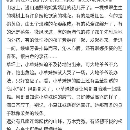
山坡上，漫山遍野的姹紫嫣红的花儿开了。一棵棵翠生生
的桃树上有许多娇艳欲滴的桃花。有的是粉红色，有的是
鹅黄色，由五个淡雅的花瓣组成。有的花全都绽开了，有
的还是蓓蕾。微风吹过，有的像淘气的孩子都争先恐后地
向外挤，有的像怕冷的孩子簇拥在一起，发起抖来。走进
一闻，缕缕芳香扑鼻而来，沁人心脾。还有婀娜多姿的迎
春花，银白色的李花……
草坪上，小草妹妹迫不及待地钻出来，可大地爷爷不允
许，怕出危险。小草妹妹就大哭了一场，大地爷爷没办
法，只好答应了。看，小草妹妹的脸上还有晶莹剔透的
“泪水”呢！风哥哥来了，小草妹妹要让风哥哥陪她一起跳
舞。风哥哥知道小草妹妹的脾气，只好装做高兴的样子，
满口答应了。别说，小草妹妹跳得还真好。她那苗条的身
子就像柔美的线条。
远处有几座连绵起伏的山峰，万木竞秀。有坚韧不拔的松
柏，有高大挺秀的梧桐树等。