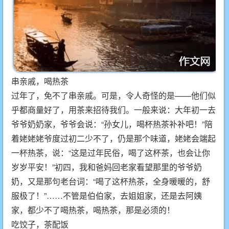
串亲戚，喝热茶
过年了，免不了串亲戚。可是，令人奇怪的是——他们似
乎都商量好了，用茶来招待我们。一般来说：大年初一去
爷爷奶奶家，爷爷会说：“孙女儿，喝杯热茶补补吧！”陪
着姥姥姥爷度过初二少不了，仍是那个味道，姥姥会端起
一杯热茶，说：“这是过年民俗，喝了这杯茶，也会让你
岁岁平安！”初四，我和爸妈回老家看望那里的爷爷奶
奶，又是那句老台词：“喝了这杯热茶，全身暖暖的，舒
服极了！”……不管是伯伯家，去姐姐家，还是去阿姨
家，都少不了喝热茶，喝热茶，那是必须的！
吃饺子，茶配饭